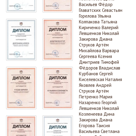
Васильев Фёдор
Главатских Севастьян
Горелова Ульяна
Колпакова Татьяна
Кириченко Валерий
Левшенков Николай
Закирова Диана
Струков Артём
​Михайлова Варвара
Сергеева Ксения
Дмитриев Тимофей
Фёдоров Владислав
Курбанов Сергей
Киселевская Наталия
Яковлев Андрей
Струков Артём
Петренко Мария
Назаренко Георгий
Левшенков Николай
Козленеева Дина
Закирова Диана
Егорова Таисия
Васильева Светлана