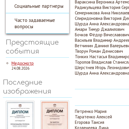
Вараксина Вероника Артем
Социальные партнеры
Радикульцева Виктория Сер
Семерникова Анна Николае
Спиридоновна Виктория Де
Часто задаваемые
Шурда Анна Александровн
вопросы
Амари Тимур Джалилович
Бочков Фёдор Вячеславови
Васильев Владимир Андрее
Предстоящие
Ветчинин Даниил Валерьев
события
Творун Роман Денисович
Тонких Настасья Владимир
Торопов Владислав Станисл
Медосмотр
Шерстнев Игорь Леонидови
24.08.2026
Шурда Анна Александровн
Последние
изображения
Петренко Мария
Таратенко Алексей
Егорова Таисия
Козленеева Дина