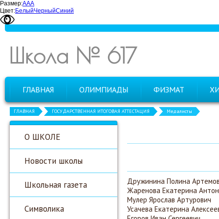
Размер:
А
А
А
Цвет:
Белый
Черный
Синий
Школа № 617
ГЛАВНАЯ
ОЛИМПИАДЫ
ФИЗМАТ
Х
ГЛАВНАЯ
ГОСУДАРСТВЕННАЯ ИТОГОВАЯ АТТЕСТАЦИЯ
Медалисты
О ШКОЛЕ
Новости школы
Дружинина Полина Артемо
Школьная газета
Жаренова Екатерина Антон
Мулер Ярослав Артурович
Символика
Усачева Екатерина Алексее
Егоров Иван Сергеевич