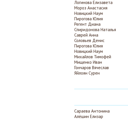
Логинова Елизавета
Мороз Анастасия
Новицкий Наум
Пирогова Юлия
Регент Диана
Спиридонова Наталья
Саврей Анна
Соловьев Денис
Пирогова Юлия
Новицкий Наум
Михайлов Тимофей
Мищенко Иван
Гончаров Вячеслав
Яйлоян Сурен
Сараева Антонина
Алёшин Елизар