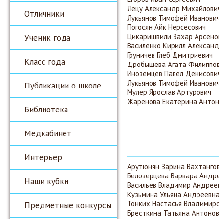
Лецу Александр Михайлови
Отличники
Лукьянов Тимофей Иванови
Погосян Айк Нерсесович
Ученик года
Цикаришвили Захар Арсено
Василенко Кирилл Алексан
Груничев Глеб Дмитриевич
Класс года
Дробышева Агата Филиппо
Иноземцев Павел Денисови
Лукьянов Тимофей Иванови
Публикации о школе
Мулер Ярослав Артурович
Жаренова Екатерина Антон
Библиотека
Медкабинет
Интерьер
Арутюнян Зарина Вахтанго
Белозерцева Варвара Андр
Наши кубки
Васильев Владимир Андрее
Кузьмина Ульяна Андреевн
Тонких Настасья Владимир
Предметные конкурсы
Бресткина Татьяна Антоно