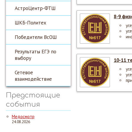
АстроЦентр-ФТШ
8-9 физ
ШКБ-Политех
уг
уг
Победители ВсОШ
ин
Результаты ЕГЭ по
выбору
10-11 т
уг
Сетевое
уг
взаимодействие
пр
Предстоящие
события
Медосмотр
24.08.2026