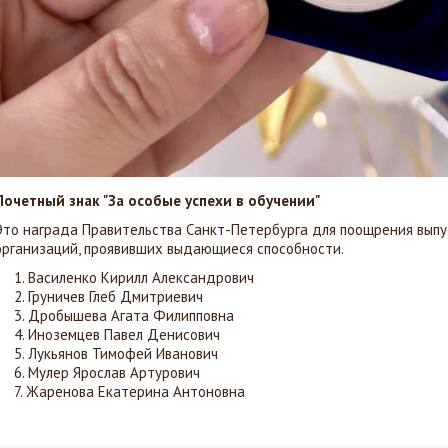
Почетный знак "За особые успехи в обучении"
Это награда Правительства Санкт-Петербурга для поощрения вып
организаций, проявивших выдающиеся способности.
Василенко Кирилл Александрович
Груничев Глеб Дмитриевич
Дробышева Агата Филипповна
Иноземцев Павел Денисович
Лукьянов Тимофей Иванович
Мулер Ярослав Артурович
Жаренова Екатерина Антоновна