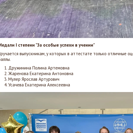
Медали I степени "За особые успехи в учении"
Вручается выпускникам, у которых в аттестате только отличные оц
баллы.
Дружинина Полина Артемовна
Жаренова Екатерина Антоновна
Мулер Ярослав Артурович
Усачева Екатерина Алексеевна