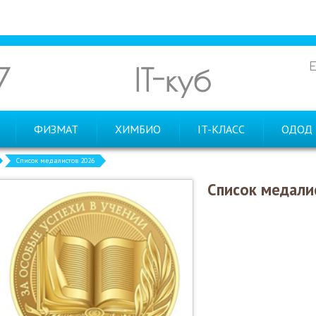
7
IT-куб
ФИЗМАТ
ХИМБИО
IT-КЛАСС
ОДОД
Список медалистов 2026
Список медали