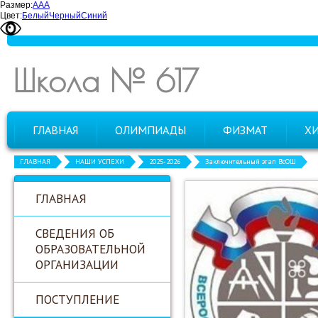
Размер:
А
А
А
Цвет:
Белый
Черный
Синий
Школа № 617
ГЛАВНАЯ
ОЛИМПИАДЫ
ФИЗМАТ
Х
ГЛАВНАЯ
НАШИ УСПЕХИ
2025-2026
Заключительный этап ВсОШ
ГЛАВНАЯ
СВЕДЕНИЯ ОБ
ОБРАЗОВАТЕЛЬНОЙ
ОРГАНИЗАЦИИ
ПОСТУПЛЕНИЕ