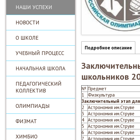
НАШИ УСПЕХИ
НОВОСТИ
О ШКОЛЕ
Подробное описание
УЧЕБНЫЙ ПРОЦЕСС
Заключительн
НАЧАЛЬНАЯ ШКОЛА
школьников 2
ПЕДАГОГИЧЕСКИЙ
№
Предмет
КОЛЛЕКТИВ
1
Физкультура
Заключительный этап для
ОЛИМПИАДЫ
2
Астрономия им.Струве
3
Астрономия им.Струве
4
Астрономия им.Струве
ФИЗМАТ
5
Астрономия им.Струве
6
Астрономия им.Струве
ХИМБИО
7
Астрономия им.Струве