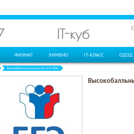
7
IT-куб
ФИЗМАТ
ХИМБИО
IT-КЛАСС
ОДОД
Высокобалльные результаты ЕГЭ-2026
Высокобалльны