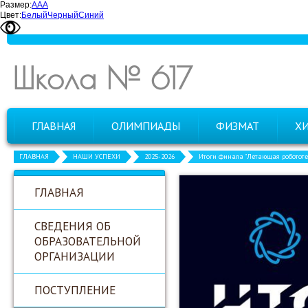
Размер:
А
А
А
Цвет:
Белый
Черный
Синий
Школа № 617
ГЛАВНАЯ
ОЛИМПИАДЫ
ФИЗМАТ
Х
ГЛАВНАЯ
НАШИ УСПЕХИ
2025-2026
Итоги финала "Летающая роботот
ГЛАВНАЯ
СВЕДЕНИЯ ОБ
ОБРАЗОВАТЕЛЬНОЙ
ОРГАНИЗАЦИИ
ПОСТУПЛЕНИЕ