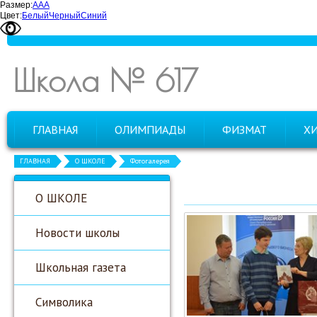
Размер:
А
А
А
Цвет:
Белый
Черный
Синий
Школа № 617
ГЛАВНАЯ
ОЛИМПИАДЫ
ФИЗМАТ
Х
ГЛАВНАЯ
О ШКОЛЕ
Фотогалерея
О ШКОЛЕ
Новости школы
Школьная газета
Символика