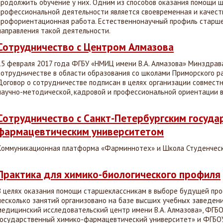
продолжить обучение у них. Одним из способов оказания помощи 
профессиональной деятельности является своевременная и качест
профориентационная работа. Естественнонаучный профиль старш
направления такой деятельности.
Сотрудничество с Центром Алмазова
15 февраля 2017 года ФГБУ «НМИЦ имени В.А. Алмазова» Минздрав
сотрудничестве в области образования со школами Приморского рай
Договор о сотрудничестве подписан в целях организации совмест
научно-методической, кадровой и профессиональной ориентации в
Сотрудничество с Санкт-Петербургским госуда
фармацевтическим университетом
Коммуникационная платформа «Фарминнотех» и Школа Студенческ
Практика для химико-биологического профиля
В целях оказания помощи старшеклассникам в выборе будущей пр
несколько занятий организовано на базе высших учебных заведен
медицинский исследовательский центр имени В.А. Алмазова», ФГБ
государственный химико-фармацевтический университет» и ФГБО