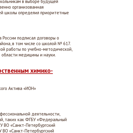
школьникам в выборе будущей
венно организованная
ей школы определил приоритетные
а России подписал договоры о
она, в том числе со школой № 617.
ной работы по учебно-методической,
 области медицины и науки.
рственным химико-
ого Актива «ИОН»
офессиональной деятельности,
ий, таких как ФГБУ «Федеральный
ОУ ВО «Санкт-Петербургский
У ВО «Санкт-Петербургский