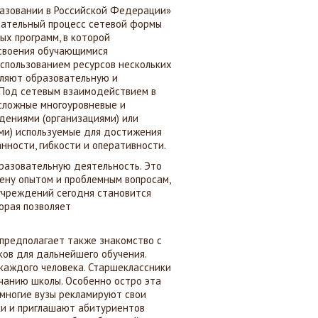
азовании в Российской Федерации»
вательный процесс сетевой формы
ых программ, в которой
своения обучающимися
спользованием ресурсов нескольких
вляют образовательную и
 Под сетевым взаимодействием в
сложные многоуровневые и
дениями (организациями) или
ми) используемые для достижения
нности, гибкости и оперативности.
бразовательную деятельность. Это
мену опытом и проблемным вопросам,
учреждений сегодня становится
орая позволяет
предполагает также знакомство с
ков для дальнейшего обучения.
каждого человека. Старшеклассники
чанию школы. Особенно остро эта
 многие вузы рекламируют свои
ки и приглашают абитуриентов