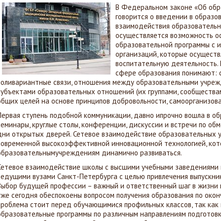
В Федеральном законе «Об обр
говорится о введении в образо
взаимодействия образовательн
осуществляется возможность о
образовательной программы с и
организаций, которые осущест
воспитательную деятельность.
сфере образования понимают: 
поливариантные связи, отношения между образовательными учреж
субъектами образовательных отношений (их группами, сообщества
общих целей на основе принципов добровольности, самоорганизова
Первая ступень подобной коммуникации, давно ипрочно вошла в о
семинары, круглые столы, конференции, дискуссии и встречи по об
дни открытых дверей. Сетевое взаимодействие образовательных 
современной высокоэффективной инновационной технологией, кот
образовательнымучреждениям динамично развиваться.
Сетевое взаимодействие школы с высшими учебными заведениями 
ведущими вузами Санкт-Петербурга с целью привлечения выпускни
Выбор будущей профессии – важный и ответственный шаг в жизни 
уже сегодня обеспокоены вопросом получения образования по окон
проблема стоит перед обучающимися профильных классов, так как
образовательные программы по различным направлениям подготов