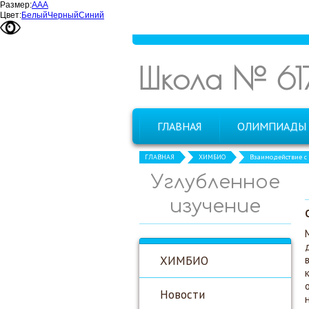
Размер:
А
А
А
Цвет:
Белый
Черный
Синий
Школа № 61
ГЛАВНАЯ
ОЛИМПИАДЫ
ГЛАВНАЯ
ХИМБИО
Взаимодействие с
Углубленное
изучение
ХИМБИО
Новости