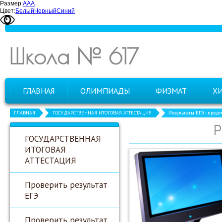
Размер:
А
А
А
Цвет:
Белый
Черный
Синий
Школа № 617
ГЛАВНАЯ
ОЛИМПИАДЫ
ФИЗМАТ
Х
ГЛАВНАЯ
ГОСУДАРСТВЕННАЯ ИТОГОВАЯ АТТЕСТАЦИЯ
Результаты ЕГЭ - пред
ГОСУДАРСТВЕННАЯ
ИТОГОВАЯ
АТТЕСТАЦИЯ
Проверить результат
ЕГЭ
Проверить результат