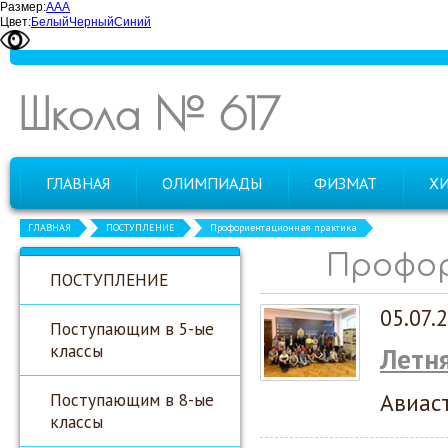
Размер:
А
А
А
Цвет:
Белый
Черный
Синий
Школа № 617
ГЛАВНАЯ
ОЛИМПИАДЫ
ФИЗМАТ
Х
ГЛАВНАЯ
ПОСТУПЛЕНИЕ
Профориентационная практика
Профо
ПОСТУПЛЕНИЕ
05.07.
Поступающим в 5-ые
классы
Летн
Авиас
Поступающим в 8-ые
классы