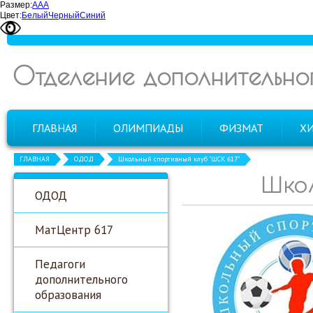
Размер:
А
А
А
Цвет:
Белый
Черный
Синий
Отделение дополнительно
ГЛАВНАЯ
ОЛИМПИАДЫ
ФИЗМАТ
Х
ГЛАВНАЯ
ОДОД
Школьный спортивный клуб "ШСК 617"
Шко
ОДОД
МатЦентр 617
Педагоги
дополнительного
образования