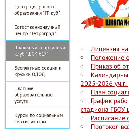
Центр цифрового
образования "IT-куб"
Естественнонаучный
центр "Тетраград"
Школьный спортивный
Лицензия на
клуб "ШСК 617"
Положение 
Приказ об о
Бесплатные секции и
Календарный
кружки ОДОД
2025-2026 уч.г.
Платные
План социал
образовательные
График рабо
услуги
стадиона ГБОУ
Курсы по социальным
Расписание 
сертификатам
Протокол вс