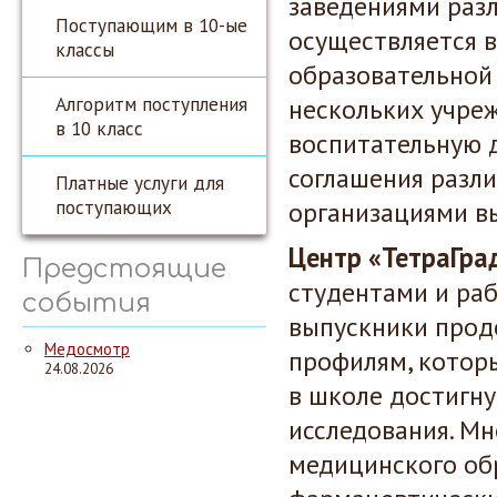
заведениями разл
Поступающим в 10-ые
осуществляется 
классы
образовательной
Алгоритм поступления
нескольких учре
в 10 класс
воспитательную д
соглашения разл
Платные услуги для
поступающих
организациями вы
Центр «ТетраГра
Предстоящие
студентами и ра
события
выпускники прод
Медосмотр
профилям, которы
24.08.2026
в школе достигн
исследования. Мн
медицинского обр