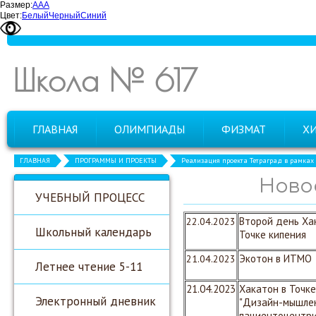
Размер:
А
А
А
Цвет:
Белый
Черный
Синий
Школа № 617
ГЛАВНАЯ
ОЛИМПИАДЫ
ФИЗМАТ
Х
ГЛАВНАЯ
ПРОГРАММЫ И ПРОЕКТЫ
Реализация проекта Тетраград в рамках
Ново
УЧЕБНЫЙ ПРОЦЕСС
22.04.2023
Второй день Ха
Школьный календарь
Точке кипения
21.04.2023
Экотон в ИТМО
Летнее чтение 5-11
21.04.2023
Хакатон в Точке
Электронный дневник
"Дизайн-мышле
пациентоцентр