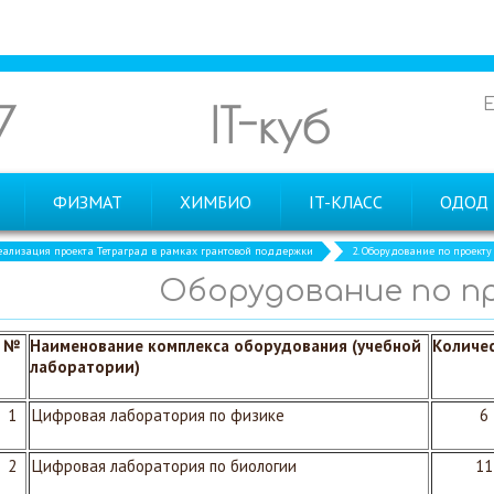
7
IT-куб
ФИЗМАТ
ХИМБИО
IT-КЛАСС
ОДОД
еализация проекта Тетраград в рамках грантовой поддержки
2. Оборудование по проекту
Оборудование по п
№
Наименование комплекса оборудования (учебной
Количе
лаборатории)
1
Цифровая лаборатория по физике
6
2
Цифровая лаборатория по биологии
11