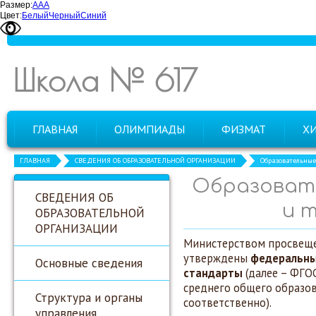
Размер:
А
А
А
Цвет:
Белый
Черный
Синий
Школа № 617
ГЛАВНАЯ
ОЛИМПИАДЫ
ФИЗМАТ
Х
ГЛАВНАЯ
СВЕДЕНИЯ ОБ ОБРАЗОВАТЕЛЬНОЙ ОРГАНИЗАЦИИ
Образовательные
Образоват
СВЕДЕНИЯ ОБ
и 
ОБРАЗОВАТЕЛЬНОЙ
ОРГАНИЗАЦИИ
Министерством просвеще
утверждены
федеральны
Основные сведения
стандарты
(далее – ФГОС
среднего общего образов
Структура и органы
соответственно).
управления