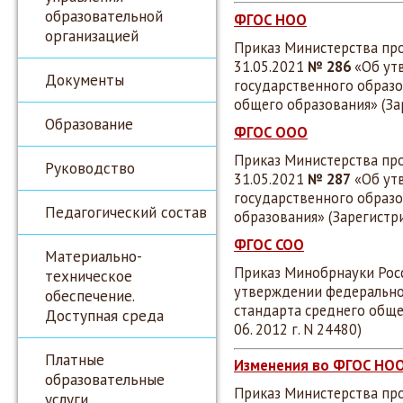
образовательной
ФГОС НОО
организацией
Приказ Министерства пр
31.05.2021
№ 286
«Об ут
Документы
государственного образо
общего образования» (За
Образование
ФГОС ООО
Приказ Министерства пр
Руководство
31.05.2021
№ 287
«Об ут
государственного образо
Педагогический состав
образования» (Зарегистр
ФГОС СОО
Материально-
Приказ Минобрнауки Росс
техническое
утверждении федерально
обеспечение.
стандарта среднего обще
Доступная среда
06. 2012 г. N 24480)
Платные
Изменения во ФГОС НО
образовательные
Приказ Министерства пр
услуги