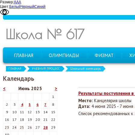
Размер:
А
А
А
Цвет:
Белый
Черный
Синий
Школа № 617
ГЛАВНАЯ
ОЛИМПИАДЫ
ФИЗМАТ
Х
ГЛАВНАЯ
УЧЕБНЫЙ ПРОЦЕСС
Школьный календарь
Календарь
<
Июнь 2025
>
Результаты поступления в
1
Место:
Канцелярия школы
2
3
4
5
6
7
8
Дата:
4 июня 2025 - 7 июня
9
10
11
12
13
14
15
Список рекомендованных к 
16
17
18
19
20
21
22
23
24
25
26
27
28
29
30