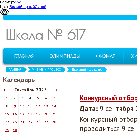
Размер:
А
А
А
Цвет:
Белый
Черный
Синий
Школа № 617
ГЛАВНАЯ
ОЛИМПИАДЫ
ФИЗМАТ
Х
ГЛАВНАЯ
УЧЕБНЫЙ ПРОЦЕСС
Школьный календарь
Календарь
<
Сентябрь 2025
>
Конкурсный отбо
1
2
3
4
5
6
7
8
9
10
11
12
13
14
Дата:
9 сентября 
15
16
17
18
19
20
21
Конкурсный отбор
22
23
24
25
26
27
28
проводиться 9 сен
29
30