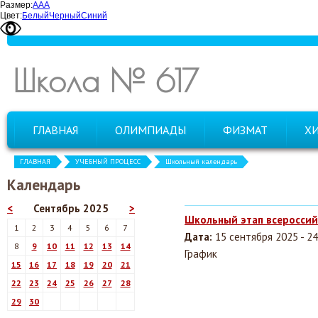
Размер:
А
А
А
Цвет:
Белый
Черный
Синий
Школа № 617
ГЛАВНАЯ
ОЛИМПИАДЫ
ФИЗМАТ
Х
ГЛАВНАЯ
УЧЕБНЫЙ ПРОЦЕСС
Школьный календарь
Календарь
<
Сентябрь 2025
>
Школьный этап всеросси
1
2
3
4
5
6
7
Дата:
15 сентября 2025 - 2
8
9
10
11
12
13
14
График
15
16
17
18
19
20
21
22
23
24
25
26
27
28
29
30